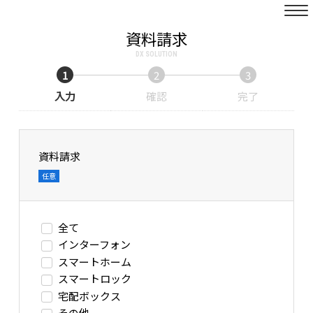
資料請求
DX SOLUTION
1
2
3
入力
確認
完了
資料請求
任意
全て
インターフォン
スマートホーム
スマートロック
宅配ボックス
その他